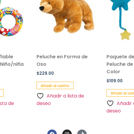
flable
Peluche en Forma de
Paquete de
 Niño/niña
Oso
Peluche de 
Color
$
229.00
$
109.00
Añadir al carrito
Añadir al car
Añadir a lista de
ista de
deseo
Añadir 
deseo