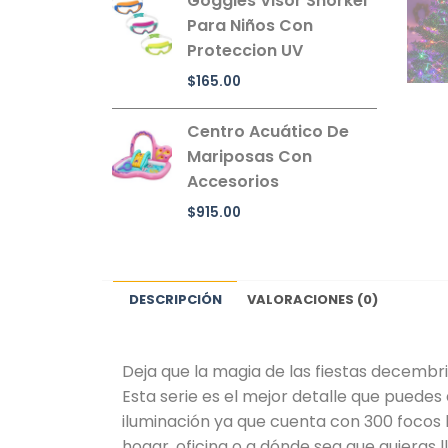
Goggles Visor Snorkel
Para Niños Con
Proteccion UV
$
165.00
Centro Acuático De
Mariposas Con
Accesorios
$
915.00
DESCRIPCIÓN
VALORACIONES (0)
Deja que la magia de las fiestas decembri
Esta serie es el mejor detalle que puedes 
iluminación ya que cuenta con 300 focos l
hogar, oficina o a dónde sea que quieras ll