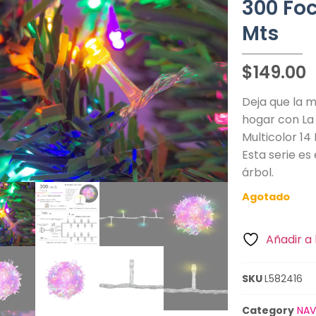
300 Foc
Mts
$
149.00
Deja que la m
hogar con La 
Multicolor 14
Esta serie es
árbol.
Agotado
Añadir a 
SKU
L582416
Category
NAV