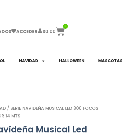
ha el ENVÍO GRATIS a partir de $999!
0
$
0.00
ADOS
ACCEDER
SOL
NAVIDAD
HALLOWEEN
MASCOTAS
DAD
/ SERIE NAVIDEÑA MUSICAL LED 300 FOCOS
OR 14 MTS
Navideña Musical Led