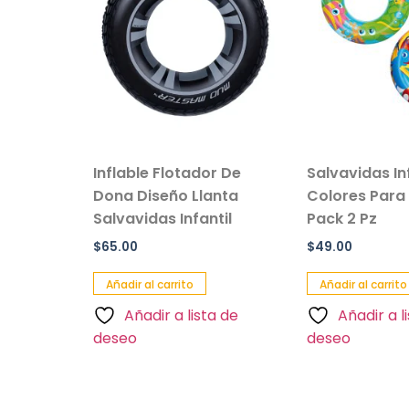
vil de
Inflable Flotador De
Salvavidas In
e Peluche
Dona Diseño Llanta
Colores Para
Salvavidas Infantil
Pack 2 Pz
$
65.00
$
49.00
Añadir al carrito
Añadir al carrito
a de
Añadir a lista de
Añadir a l
deseo
deseo