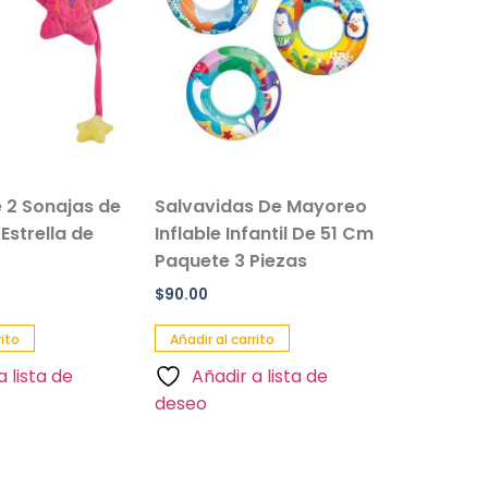
 2 Sonajas de
Salvavidas De Mayoreo
Set De P
Estrella de
Inflable Infantil De 51 Cm
Infantil
Paquete 3 Piezas
Buceo
$
90.00
$
70.00
rito
Añadir al carrito
Añadir al 
a lista de
Añadir a lista de
Añadi
deseo
deseo