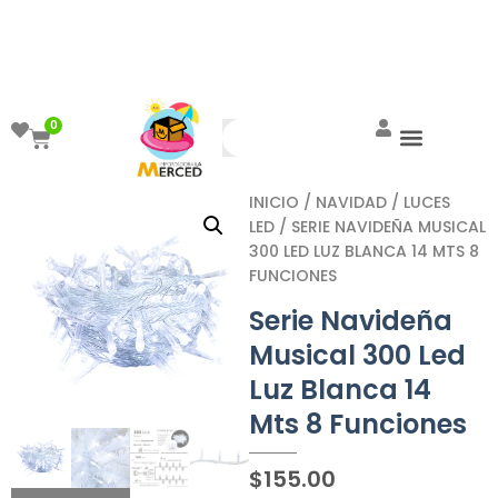
¡Aprovecha el ENVÍO GRATIS a partir de
$999!
0
INICIO
/
NAVIDAD
/
LUCES
LED
/ SERIE NAVIDEÑA MUSICAL
300 LED LUZ BLANCA 14 MTS 8
FUNCIONES
Serie Navideña
Musical 300 Led
Luz Blanca 14
Mts 8 Funciones
$
155.00