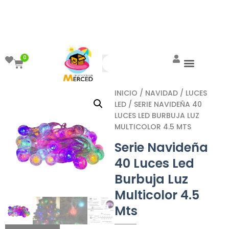
¡Aprovecha el ENVÍO GRATIS a partir de
$999!
0
INICIO
/
NAVIDAD
/
LUCES
LED
/ SERIE NAVIDEÑA 40
LUCES LED BURBUJA LUZ
MULTICOLOR 4.5 MTS
Serie Navideña
40 Luces Led
Burbuja Luz
Multicolor 4.5
Mts