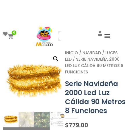
¡Aprovecha el ENVÍO GRATIS a partir de
$999!
0
INICIO
/
NAVIDAD
/
LUCES
LED
/ SERIE NAVIDEÑA 2000
LED LUZ CÁLIDA 90 METROS 8
FUNCIONES
Serie Navideña
2000 Led Luz
Cálida 90 Metros
8 Funciones
$
779.00