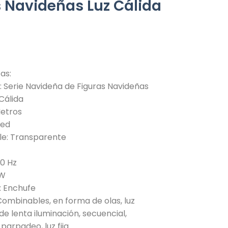
s Navideñas Luz Cálida
as:
: Serie Navideña de Figuras Navideñas
 Cálida
Metros
led
le: Transparente
60 Hz
 W
: Enchufe
Combinables, en forma de olas, luz
de lenta iluminación, secuencial,
parpadeo, luz fija.