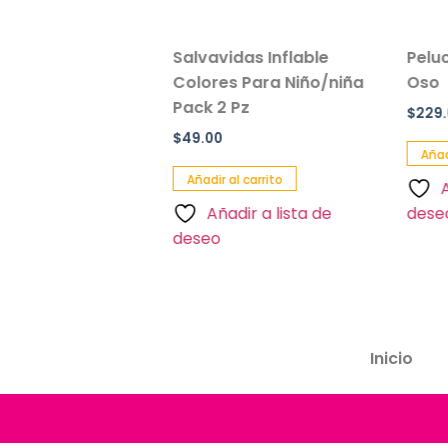
or De
Salvavidas Inflable
Peluche en 
lanta
Colores Para Niño/niña
Oso
ntil
Pack 2 Pz
$
229.00
$
49.00
Añadir al carri
Añadir al carrito
Añadir a 
ta de
Añadir a lista de
deseo
deseo
Inicio