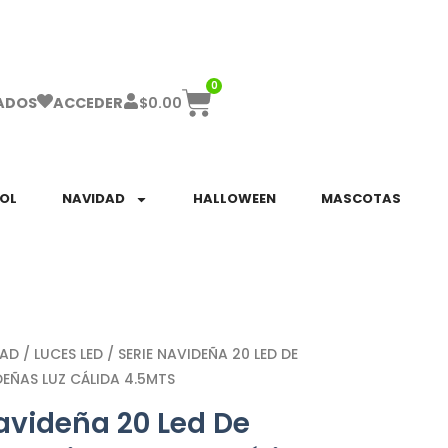
ha el ENVÍO GRATIS a partir de $999!
0
$
0.00
ADOS
ACCEDER
SOL
NAVIDAD
HALLOWEEN
MASCOTAS
DAD
/
LUCES LED
/ SERIE NAVIDEÑA 20 LED DE
EÑAS LUZ CÁLIDA 4.5MTS
avideña 20 Led De