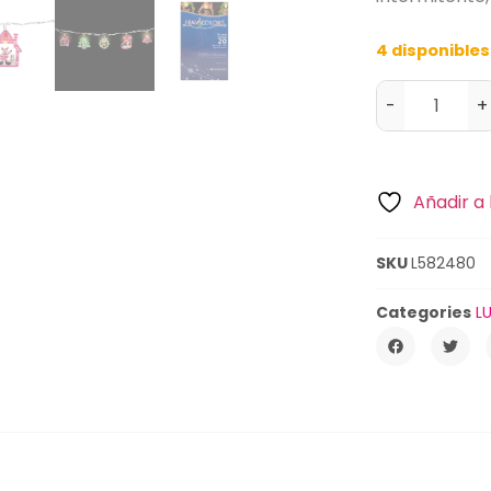
4 disponibles
-
+
Añadir a 
SKU
L582480
Categories
L