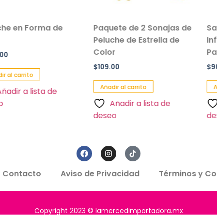
Forma de
Paquete de 2 Sonajas de
Salvavid
Peluche de Estrella de
Inflable I
Color
Paquete 3
$
109.00
$
90.00
to
Añadir al carrito
Añadir al ca
lista de
Añadir a lista de
Añadir
deseo
deseo
Contacto
Aviso de Privacidad
Términos y Co
Copyright 2023 © lamercedimportadora.mx