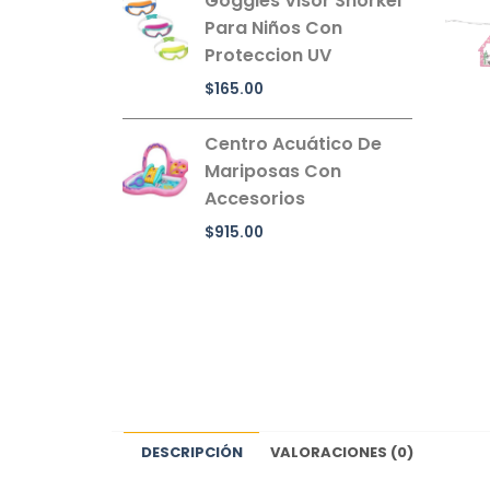
Goggles Visor Snorkel
Para Niños Con
Proteccion UV
$
165.00
Centro Acuático De
Mariposas Con
Accesorios
$
915.00
DESCRIPCIÓN
VALORACIONES (0)