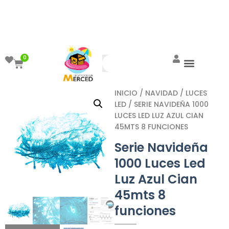
¡Aprovecha el ENVÍO GRATIS a partir de
$999!
0
INICIO
/
NAVIDAD
/
LUCES
LED
/ SERIE NAVIDEÑA 1000
LUCES LED LUZ AZUL CIAN
45MTS 8 FUNCIONES
Serie Navideña
1000 Luces Led
Luz Azul Cian
45mts 8
funciones