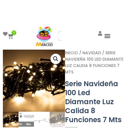
¡Aprovecha el ENVÍO GRATIS a partir de
$999!
0
INICIO
/
NAVIDAD
/ SERIE
NAVIDEÑA 100 LED DIAMANTE
LUZ CALIDA 8 FUNCIONES 7
MTS
Serie Navideña
100 Led
Diamante Luz
Calida 8
Funciones 7 Mts