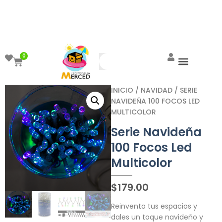
¡Aprovecha el ENVÍO GRATIS a partir de
$999!
0
INICIO
/
NAVIDAD
/ SERIE
NAVIDEÑA 100 FOCOS LED
MULTICOLOR
Serie Navideña
100 Focos Led
Multicolor
$
179.00
Reinventa tus espacios y
dales un toque navideño y