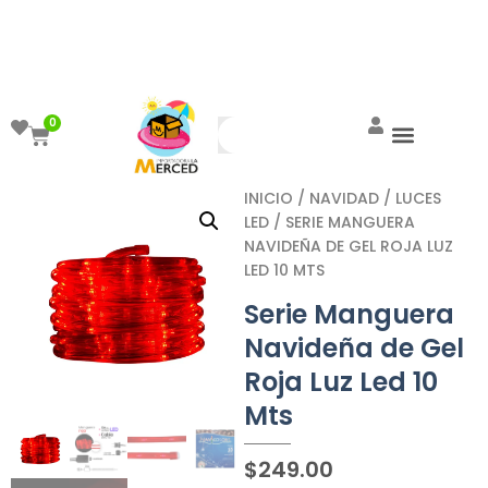
¡Aprovecha el ENVÍO GRATIS a partir de
$999!
0
INICIO
/
NAVIDAD
/
LUCES
LED
/ SERIE MANGUERA
NAVIDEÑA DE GEL ROJA LUZ
LED 10 MTS
Serie Manguera
Navideña de Gel
Roja Luz Led 10
Mts
$
249.00