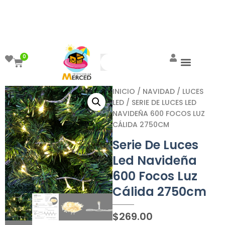
¡Aprovecha el ENVÍO GRATIS a partir de
$999!
0
INICIO
/
NAVIDAD
/
LUCES
LED
/ SERIE DE LUCES LED
NAVIDEÑA 600 FOCOS LUZ
CÁLIDA 2750CM
Serie De Luces
Led Navideña
600 Focos Luz
Cálida 2750cm
$
269.00