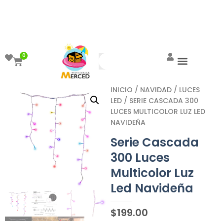
¡Aprovecha el ENVÍO GRATIS a partir de
$999!
0
INICIO
/
NAVIDAD
/
LUCES
LED
/ SERIE CASCADA 300
LUCES MULTICOLOR LUZ LED
NAVIDEÑA
Serie Cascada
300 Luces
Multicolor Luz
Led Navideña
$
199.00