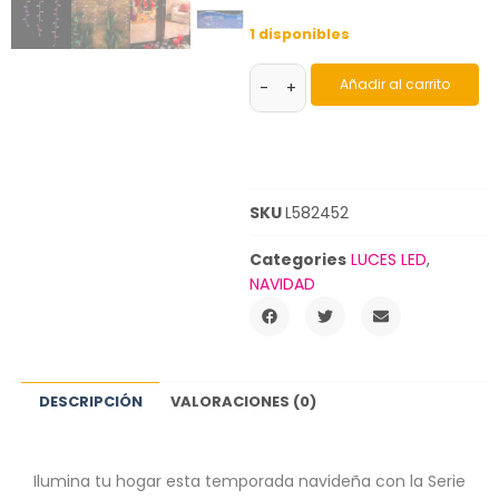
1 disponibles
Añadir al carrito
-
+
SKU
L582452
Categories
LUCES LED
,
NAVIDAD
DESCRIPCIÓN
VALORACIONES (0)
Ilumina tu hogar esta temporada navideña con la Serie