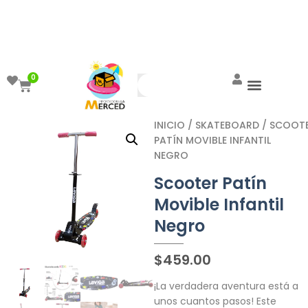
¡Aprovecha el ENVÍO GRATIS a partir de
$999!
0
INICIO
/
SKATEBOARD
/ SCOOT
PATÍN MOVIBLE INFANTIL
NEGRO
Scooter Patín
Movible Infantil
Negro
$
459.00
¡La verdadera aventura está a
unos cuantos pasos! Este