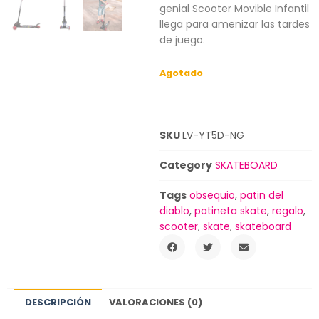
genial Scooter Movible Infantil
llega para amenizar las tardes
de juego.
Agotado
SKU
LV-YT5D-NG
Category
SKATEBOARD
Tags
obsequio
,
patin del
diablo
,
patineta skate
,
regalo
,
scooter
,
skate
,
skateboard
DESCRIPCIÓN
VALORACIONES (0)