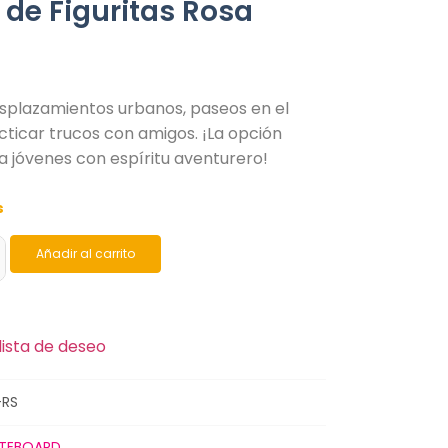
 de Figuritas Rosa
esplazamientos urbanos, paseos en el
ticar trucos con amigos. ¡La opción
a jóvenes con espíritu aventurero!
s
Añadir al carrito
lista de deseo
-RS
TEBOARD