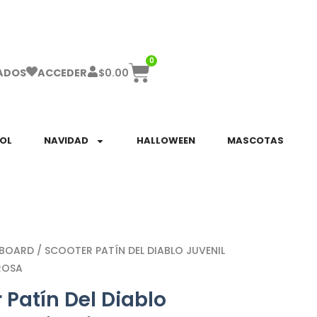
ha el ENVÍO GRATIS a partir de $999!
0
$
0.00
ADOS
ACCEDER
SOL
NAVIDAD
HALLOWEEN
MASCOTAS
EBOARD
/ SCOOTER PATÍN DEL DIABLO JUVENIL
ROSA
 Patín Del Diablo