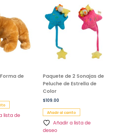
 Forma de
Paquete de 2 Sonajas de
Salvavi
Peluche de Estrella de
Inflable 
Color
Paquete 
$
109.00
$
90.00
rito
Añadir al carrito
Añadir al 
a lista de
Añadir a lista de
Añadi
deseo
deseo