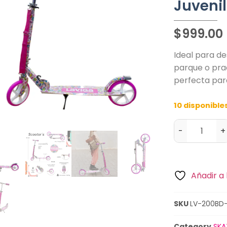
Juvenil
$
999.00
Ideal para d
parque o prac
perfecta par
10 disponible
-
+
Añadir a 
SKU
LV-200BD
Category
SKA