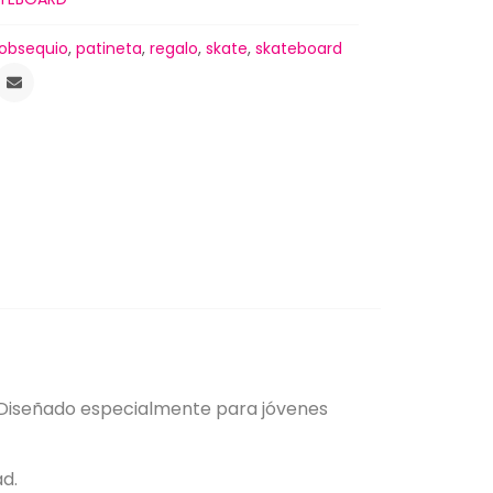
obsequio
,
patineta
,
regalo
,
skate
,
skateboard
l. Diseñado especialmente para jóvenes
ad.