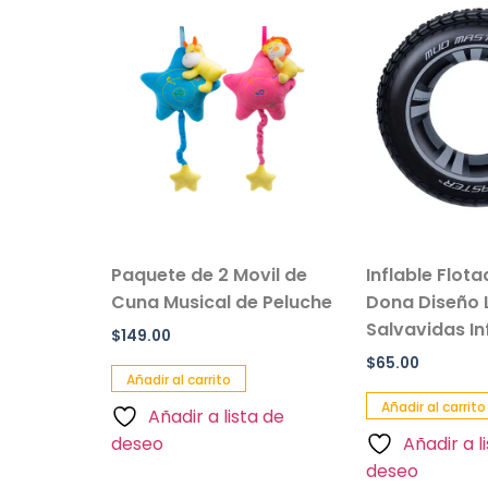
sillo Con
Paquete de 2 Movil de
Inflable Flot
 Color
Cuna Musical de Peluche
Dona Diseño 
Salvavidas Inf
$
149.00
$
65.00
Añadir al carrito
Añadir al carrito
Añadir a lista de
a de
deseo
Añadir a l
deseo