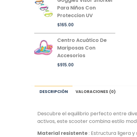
Goggles Visor Snorkel
Para Niños Con
Proteccion UV
$
165.00
Centro Acuático De
Mariposas Con
Accesorios
$
915.00
DESCRIPCIÓN
VALORACIONES (0)
Descubre el equilibrio perfecto entre div
activos, este scooter combina estilo mode
Material resistente
: Estructura ligera y