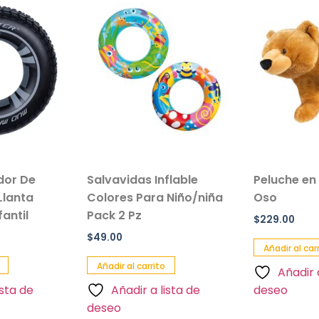
ador De
Salvavidas Inflable
Peluche en
Llanta
Colores Para Niño/niña
Oso
antil
Pack 2 Pz
$
229.00
$
49.00
Añadir al car
Añadir al carrito
Añadir 
ista de
Añadir a lista de
deseo
deseo