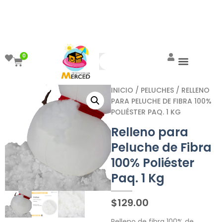
¡Aprovecha el ENVÍO GRATIS a partir de
$999!
0
INICIO
/
PELUCHES
/ RELLENO
PARA PELUCHE DE FIBRA 100%
POLIÉSTER PAQ. 1 KG
Relleno para
Peluche de Fibra
100% Poliéster
Paq. 1 Kg
$
129.00
Relleno de fibra 100% de