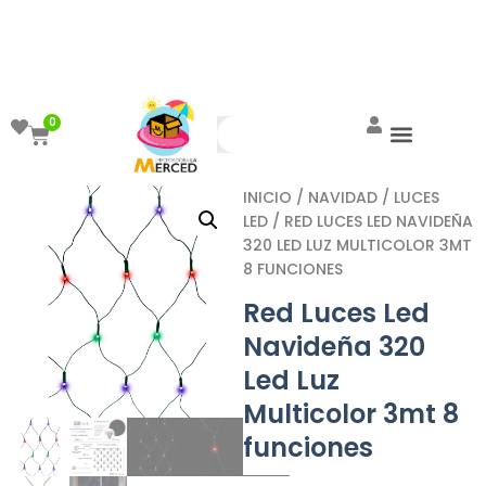
¡Aprovecha el ENVÍO GRATIS a partir de
$999!
0
INICIO
/
NAVIDAD
/
LUCES
LED
/ RED LUCES LED NAVIDEÑA
320 LED LUZ MULTICOLOR 3MT
8 FUNCIONES
Red Luces Led
Navideña 320
Led Luz
Multicolor 3mt 8
funciones