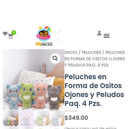
¡Aprovecha el ENVÍO GRATIS a partir de
$999!
0
INICIO
/
PELUCHES
/ PELUCHES
EN FORMA DE OSITOS OJONES
Y PELUDOS PAQ. 4 PZS.
Peluches en
Forma de Ositos
Ojones y Peludos
Paq. 4 Pzs.
$
349.00
Lleva a casa uno de estos