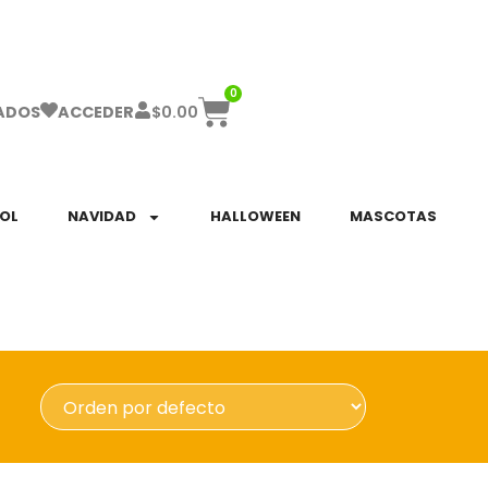
ha el ENVÍO GRATIS a partir de $999!
0
$
0.00
ADOS
ACCEDER
SOL
NAVIDAD
HALLOWEEN
MASCOTAS