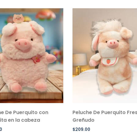
he De Puerquito con
Peluche De Puerquito Fre
ita en la cabeza
Greñudo
0
$
209.00