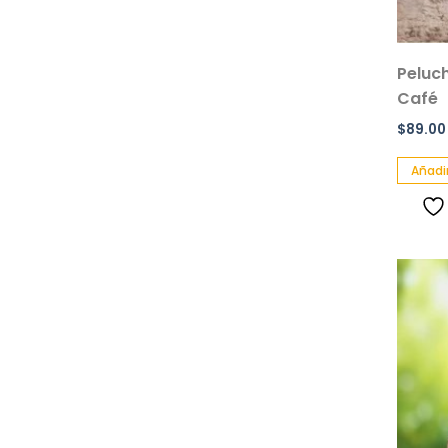
Peluc
Café
$
89.00
Añadir