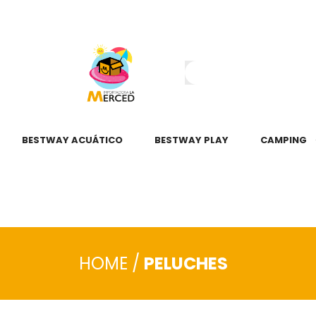
¿Tienes dudas?
55 2345 6797
55 2621 3151
BESTWAY ACUÁTICO
BESTWAY PLAY
CAMPING
HOME
/
PELUCHES