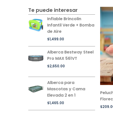
Te puede interesar
Inflable Brincolin
Infantil Verde + Bomba
de Aire
$
1,499.00
Alberca Bestway Steel
Pro MAX 561VT
$
2,650.00
Alberca para
Mascotas y Cama
Peluc
Elevada 2 en 1
Florec
$
1,465.00
$
209.0