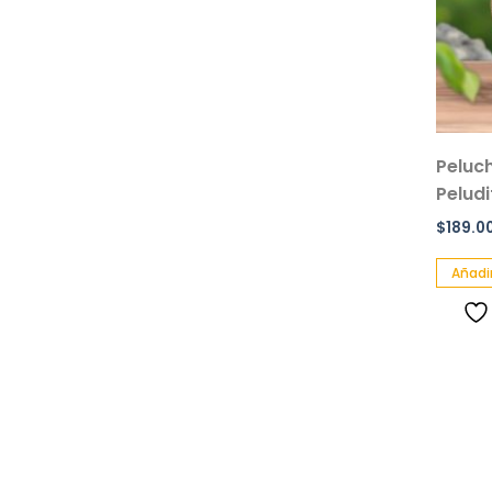
Peluc
Pelud
$
189.0
Añadir