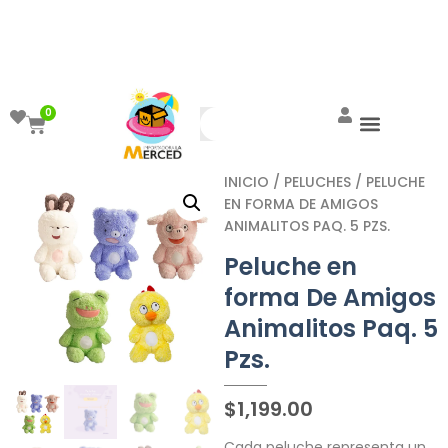
¡Aprovecha el ENVÍO GRATIS a partir de
$999!
0
INICIO
/
PELUCHES
/ PELUCHE
EN FORMA DE AMIGOS
ANIMALITOS PAQ. 5 PZS.
Peluche en
forma De Amigos
Animalitos Paq. 5
Pzs.
$
1,199.00
Cada peluche representa un