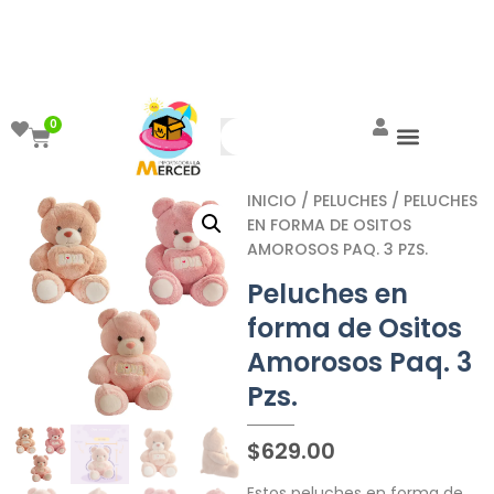
¡Aprovecha el ENVÍO GRATIS a partir de
$999!
0
INICIO
/
PELUCHES
/ PELUCHES
EN FORMA DE OSITOS
AMOROSOS PAQ. 3 PZS.
Peluches en
forma de Ositos
Amorosos Paq. 3
Pzs.
$
629.00
Estos peluches en forma de