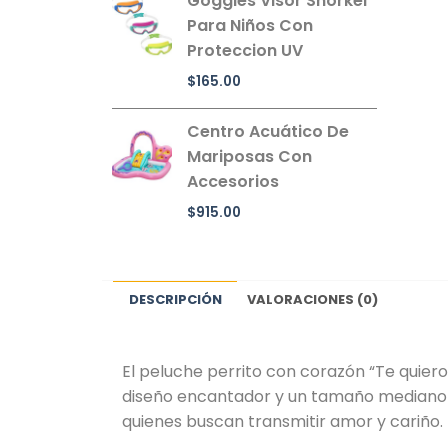
Goggles Visor Snorkel
Para Niños Con
Proteccion UV
$
165.00
Centro Acuático De
Mariposas Con
Accesorios
$
915.00
DESCRIPCIÓN
VALORACIONES (0)
El peluche perrito con corazón “Te quier
diseño encantador y un tamaño mediano d
quienes buscan transmitir amor y cariño.