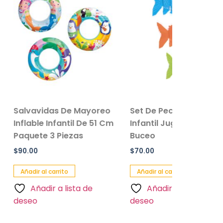
as De Mayoreo
Set De Peces De Colores
Infantil De 51 Cm
Infantil Juguetes Para
3 Piezas
Buceo
$
70.00
carrito
Añadir al carrito
r a lista de
Añadir a lista de
deseo