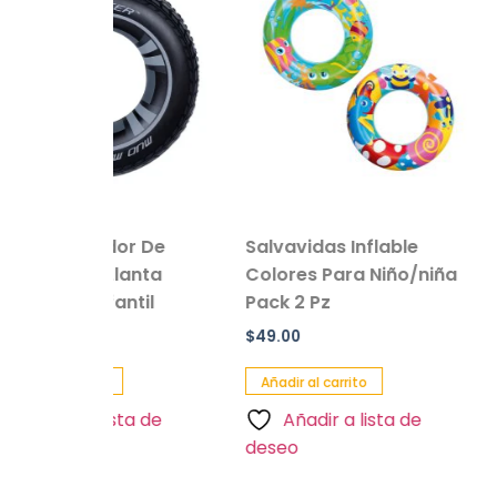
dor De
Salvavidas Inflable
Peluche en
lanta
Colores Para Niño/niña
Oso
antil
Pack 2 Pz
$
229.00
$
49.00
Añadir al carr
Añadir al carrito
Añadir a
sta de
Añadir a lista de
deseo
deseo