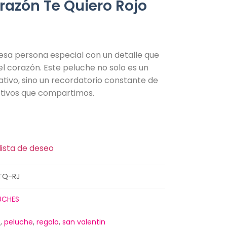
razón Te Quiero Rojo
esa persona especial con un detalle que
l corazón. Este peluche no solo es un
tivo, sino un recordatorio constante de
ectivos que compartimos.
lista de deseo
TQ-RJ
UCHES
o
,
peluche
,
regalo
,
san valentin