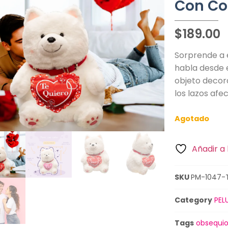
Con Co
$
189.00
Sorprende a 
habla desde e
objeto decora
los lazos af
Agotado
Añadir a 
SKU
PM-1047-
Category
PEL
Tags
obsequi