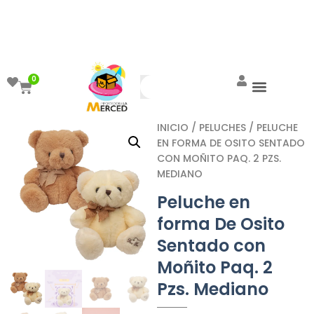
¡Aprovecha el ENVÍO GRATIS a partir de
$999!
0
INICIO
/
PELUCHES
/ PELUCHE
EN FORMA DE OSITO SENTADO
CON MOÑITO PAQ. 2 PZS.
MEDIANO
Peluche en
forma De Osito
Sentado con
Moñito Paq. 2
Pzs. Mediano