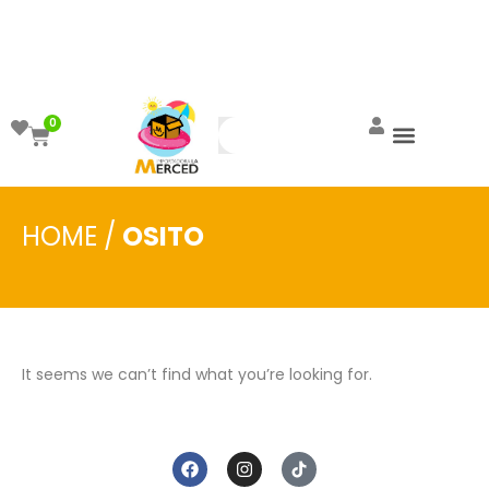
¡Aprovecha el ENVÍO GRATIS a partir de
$999!
0
HOME
/
OSITO
It seems we can’t find what you’re looking for.