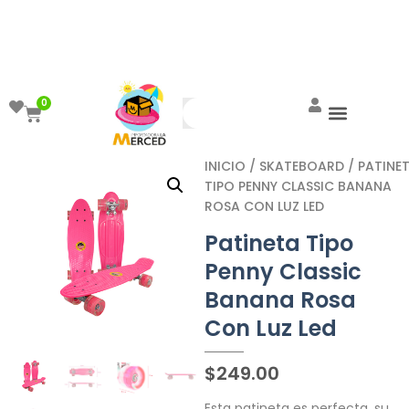
¡Aprovecha el ENVÍO GRATIS a partir de
$999!
0
INICIO
/
SKATEBOARD
/ PATINE
TIPO PENNY CLASSIC BANANA
ROSA CON LUZ LED
Patineta Tipo
Penny Classic
Banana Rosa
Con Luz Led
$
249.00
Esta patineta es perfecta, su