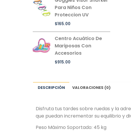
Goggles Visor Snorkel
Para Niños Con
Proteccion UV
$
165.00
Centro Acuático De
Mariposas Con
Accesorios
$
915.00
DESCRIPCIÓN
VALORACIONES (0)
Disfruta tus tardes sobre ruedas y la adr
que puedan incrementar su equilibrio y di
Peso Máximo Soportado: 45 kg