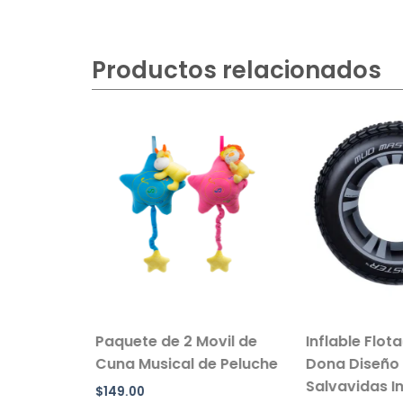
Productos relacionados
sillo Con
Paquete de 2 Movil de
Inflable Flot
 Color
Cuna Musical de Peluche
Dona Diseño 
Salvavidas Inf
$
149.00