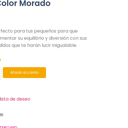
Color Morado
erfecto para tus pequeños para que
entar su equilibrio y diversión con sus
idos que te harán lucir inigualable.
s
Añadir al carrito
lista de deseo
MR
TEBOARD