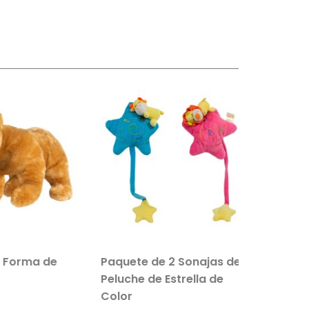
 Forma de
Paquete de 2 Sonajas de
Salvavi
Peluche de Estrella de
Inflable 
Color
Paquete 