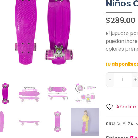
Niños 
$
289.00
El juguete p
puedan increm
colores prend
10 disponible
-
+
Añadir a 
SKU
LV-Y-2A-
Category
SKA