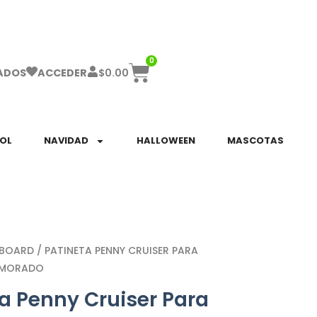
ha el ENVÍO GRATIS a partir de $999!
0
$
0.00
ADOS
ACCEDER
SOL
NAVIDAD
HALLOWEEN
MASCOTAS
EBOARD
/ PATINETA PENNY CRUISER PARA
 MORADO
a Penny Cruiser Para