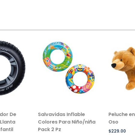
ador De
Salvavidas Inflable
Peluche en
Llanta
Colores Para Niño/niña
Oso
antil
Pack 2 Pz
$
229.00