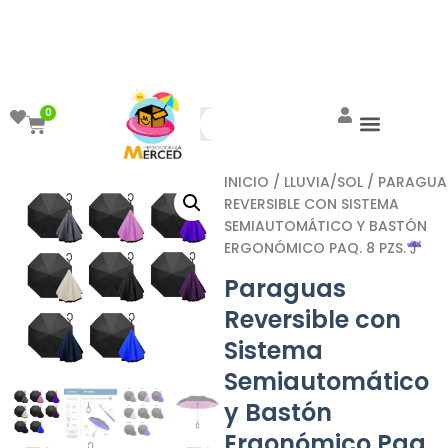
¡Aprovecha el ENVÍO GRATIS a partir de
$999!
0
INICIO
/
LLUVIA/SOL
/ PARAGUA
REVERSIBLE CON SISTEMA
SEMIAUTOMÁTICO Y BASTÓN
ERGONÓMICO PAQ. 8 PZS.
Paraguas
Reversible con
Sistema
Semiautomático
y Bastón
Ergonómico Paq.