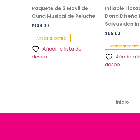
sillo Con
Paquete de 2 Movil de
Inflable Flot
 Color
Cuna Musical de Peluche
Dona Diseño 
Salvavidas Inf
$
149.00
$
65.00
Añadir al carrito
Añadir al carrito
Añadir a lista de
a de
deseo
Añadir a l
deseo
Inicio