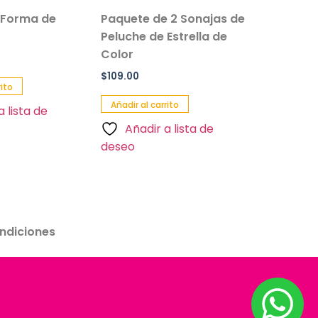
 Forma de
Paquete de 2 Sonajas de
Salvavi
Peluche de Estrella de
Inflable 
Color
Paquete 
$
109.00
$
90.00
rito
Añadir al carrito
Añadir al 
a lista de
Añadir a lista de
Añadi
deseo
deseo
ndiciones