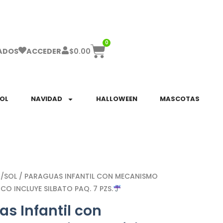
ha el ENVÍO GRATIS a partir de $999!
0
$
0.00
ADOS
ACCEDER
SOL
NAVIDAD
HALLOWEEN
MASCOTAS
A/SOL
/ PARAGUAS INFANTIL CON MECANISMO
O INCLUYE SILBATO PAQ. 7 PZS.
s Infantil con