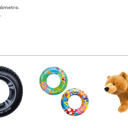
iámetro.
.