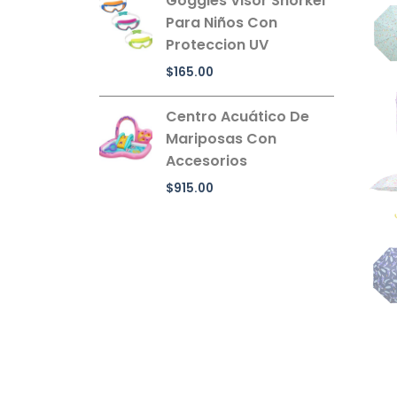
Goggles Visor Snorkel
Para Niños Con
Proteccion UV
$
165.00
Centro Acuático De
Mariposas Con
Accesorios
$
915.00