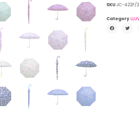
SKU
JC-422F/
Category
LLU