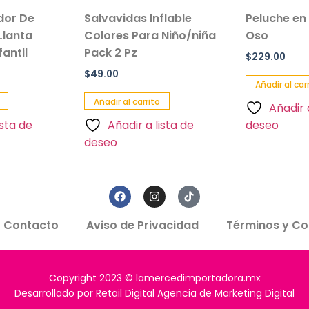
ador De
Salvavidas Inflable
Peluche en
Llanta
Colores Para Niño/niña
Oso
antil
Pack 2 Pz
$
229.00
$
49.00
Añadir al car
Añadir al carrito
Añadir 
ista de
Añadir a lista de
deseo
deseo
Contacto
Aviso de Privacidad
Términos y Co
Copyright 2023 © lamercedimportadora.mx
Desarrollado por Retail Digital Agencia de Marketing Digital