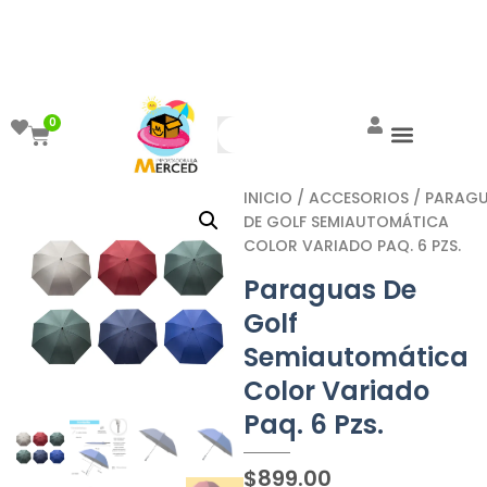
¡Aprovecha el ENVÍO GRATIS a partir de
$999!
0
INICIO
/
ACCESORIOS
/ PARAG
DE GOLF SEMIAUTOMÁTICA
COLOR VARIADO PAQ. 6 PZS.
Paraguas De
Golf
Semiautomática
Color Variado
Paq. 6 Pzs.
$
899.00