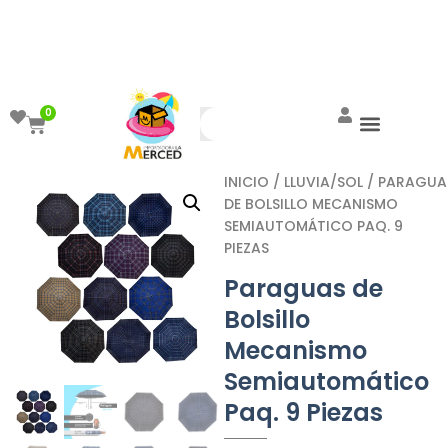
¡Aprovecha el ENVÍO GRATIS a partir de
$999!
0
INICIO
/
LLUVIA/SOL
/ PARAGUA
DE BOLSILLO MECANISMO
SEMIAUTOMÁTICO PAQ. 9
PIEZAS
Paraguas de
Bolsillo
Mecanismo
Semiautomático
Paq. 9 Piezas