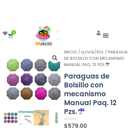
¡Aprovecha el ENVÍO GRATIS a partir de
$999!
0
INICIO
/
LLUVIA/SOL
/ PARAGUA
DE BOLSILLO CON MECANISMO
MANUAL PAQ. 12 PZS.
Paraguas de
Bolsillo con
mecanismo
Manual Paq. 12
Pzs.
$
579.00