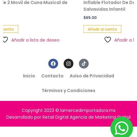
e Cuna Musical de
Inflable Flotador De Dona Diseño Ll
Salvavidas Infantil
$
65.00
Añadir al carrito
a lista de deseo
Añadir a lista de deseo
Inicio
Contacto
Aviso de Privacidad
Términos y Condiciones
Copyright 2023 © lamercedimportadora.mx
Desarrollado por Retail Digital Agencia de Marketing Digital