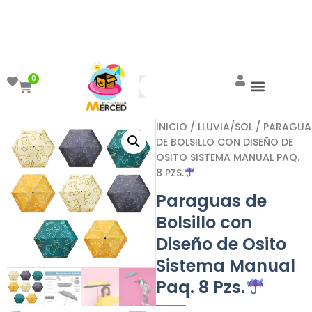
¡Aprovecha el ENVÍO GRATIS a partir de
$999!
0
INICIO
/
LLUVIA/SOL
/ PARAGUA
DE BOLSILLO CON DISEÑO DE
OSITO SISTEMA MANUAL PAQ.
8 PZS.
Paraguas de
Bolsillo con
Diseño de Osito
Sistema Manual
Paq. 8 Pzs.