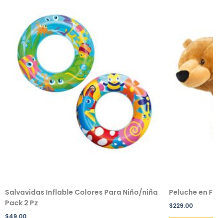
Salvavidas Inflable Colores Para Niño/niña
Peluche en F
Pack 2 Pz
$
229.00
$
49.00