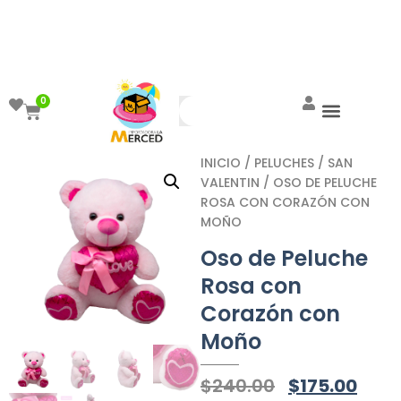
¡Aprovecha el ENVÍO GRATIS a partir de
$999!
0
INICIO
/
PELUCHES
/
SAN
VALENTIN
/ OSO DE PELUCHE
ROSA CON CORAZÓN CON
MOÑO
Oso de Peluche
Rosa con
Corazón con
Moño
$
240.00
$
175.00