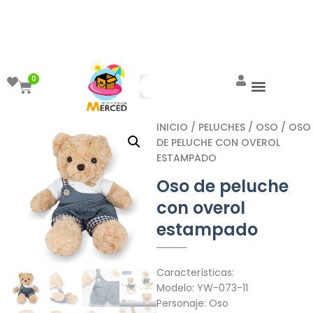
¡Aprovecha el ENVÍO GRATIS a partir de
$999!
0
INICIO
/
PELUCHES
/
OSO
/ OSO
DE PELUCHE CON OVEROL
ESTAMPADO
Oso de peluche
con overol
estampado
Características:
Modelo: YW-073-11
Personaje: Oso