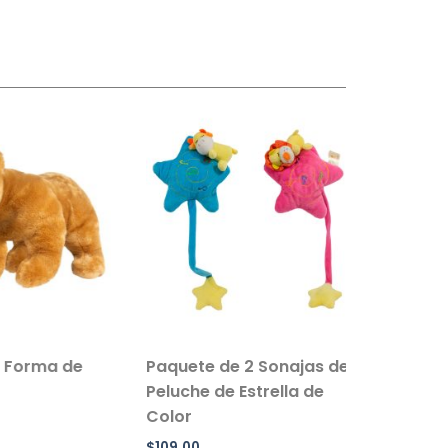
 Forma de
Paquete de 2 Sonajas de
Salvavi
Peluche de Estrella de
Inflable 
Color
Paquete 
$
109.00
$
90.00