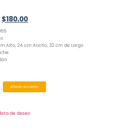
$
180.00
365
so
cm Alto, 24 cm Ancho, 32 cm de Largo
uche
odón
Añadir al carrito
lista de deseo