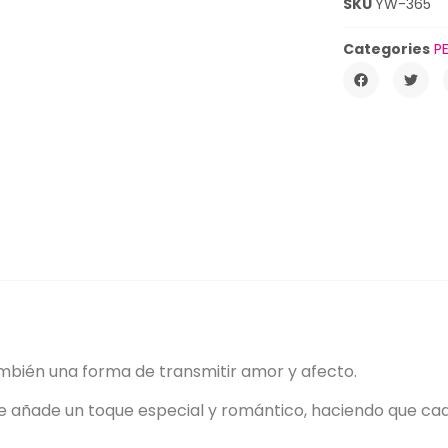
SKU
YW-365
Categories
P
ambién una forma de transmitir amor y afecto.
que añade un toque especial y romántico, haciendo que c