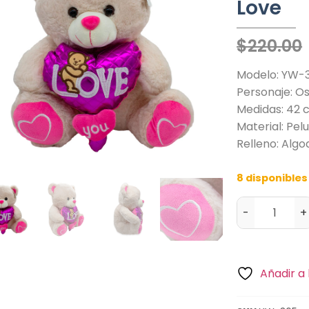
Love
$
220.00
Modelo: YW-
Personaje: O
Medidas: 42 
Material: Pel
Relleno: Alg
8 disponibles
-
+
Añadir a 