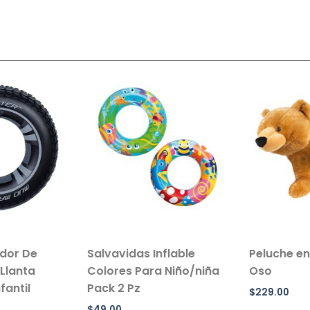
ador De
Salvavidas Inflable
Peluche en
Llanta
Colores Para Niño/niña
Oso
antil
Pack 2 Pz
$
229.00
$
49.00