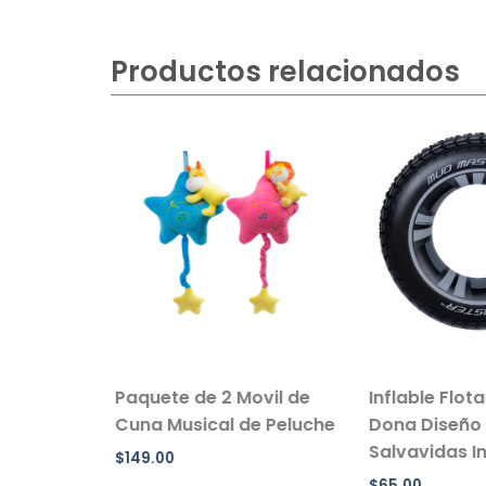
Productos relacionados
sillo Con
Paquete de 2 Movil de
Inflable Flot
 Color
Cuna Musical de Peluche
Dona Diseño 
Salvavidas Inf
$
149.00
$
65.00