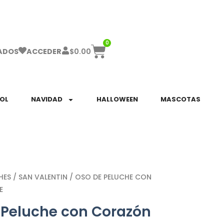
ha el ENVÍO GRATIS a partir de $999!
0
$
0.00
ADOS
ACCEDER
SOL
NAVIDAD
HALLOWEEN
MASCOTAS
HES
/
SAN VALENTIN
/ OSO DE PELUCHE CON
E
 Peluche con Corazón