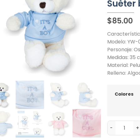
Suéter
$
85.00
Característic
Modelo: YW-0
Personaje: O
Medidas: 35 
Material: Pel
Relleno: Alg
Colores
-
+