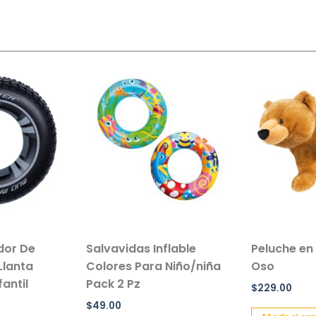
ador De
Salvavidas Inflable
Peluche en
Llanta
Colores Para Niño/niña
Oso
antil
Pack 2 Pz
$
229.00
$
49.00