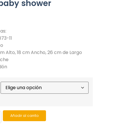
 baby shower
as:
73-11
so
cm Alto, 18 cm Ancho, 26 cm de Largo
uche
odón
Añadir al carrito