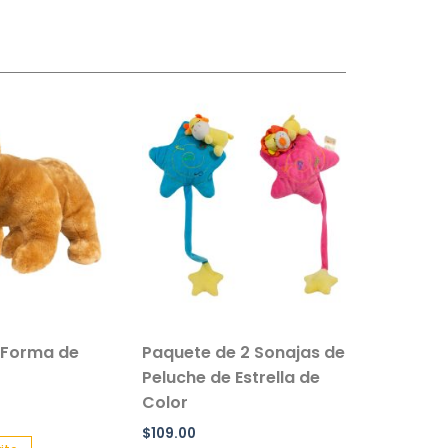
 Forma de
Paquete de 2 Sonajas de
Salvavi
Peluche de Estrella de
Inflable 
Color
Paquete 
$
109.00
$
90.00