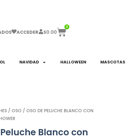
ha el ENVÍO GRATIS a partir de $999!
0
$
0.00
ADOS
ACCEDER
SOL
NAVIDAD
HALLOWEEN
MASCOTAS
HES
/
OSO
/ OSO DE PELUCHE BLANCO CON
SHOWER
 Peluche Blanco con