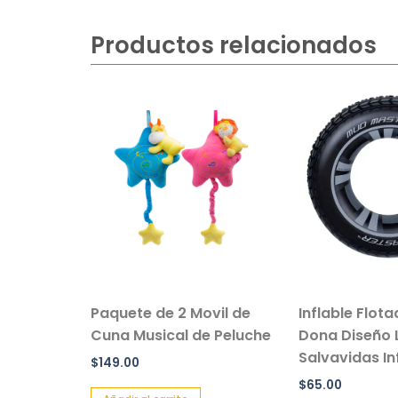
Productos relacionados
sillo Con
Paquete de 2 Movil de
Inflable Flot
 Color
Cuna Musical de Peluche
Dona Diseño 
Salvavidas Inf
$
149.00
$
65.00