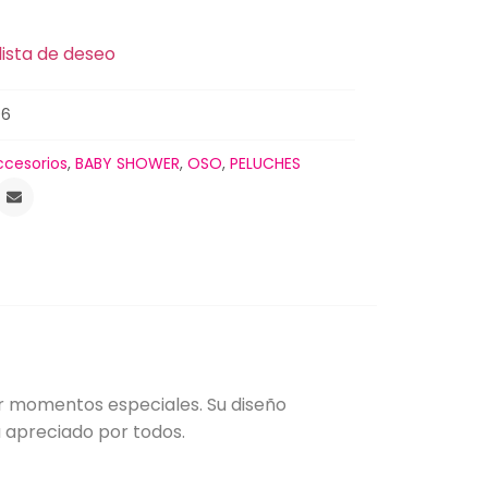
lista de deseo
06
ccesorios
,
BABY SHOWER
,
OSO
,
PELUCHES
r momentos especiales. Su diseño
á apreciado por todos.