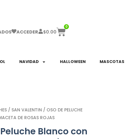
ha el ENVÍO GRATIS a partir de $999!
0
$
0.00
ADOS
ACCEDER
SOL
NAVIDAD
HALLOWEEN
MASCOTAS
HES
/
SAN VALENTIN
/ OSO DE PELUCHE
MACETA DE ROSAS ROJAS
 Peluche Blanco con