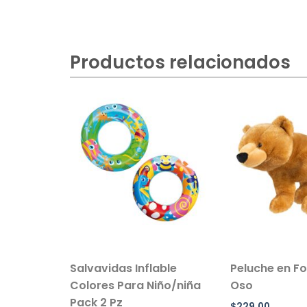
Productos relacionados
r De
Salvavidas Inflable
Peluche en F
anta
Colores Para Niño/niña
Oso
til
Pack 2 Pz
$
229.00