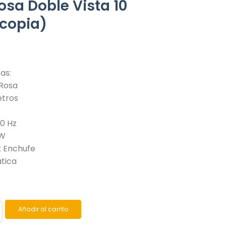
sa Doble Vista 10
(copia)
as:
 Rosa
etros
60 Hz
 W
: Enchufe
atica
Añadir al carrito