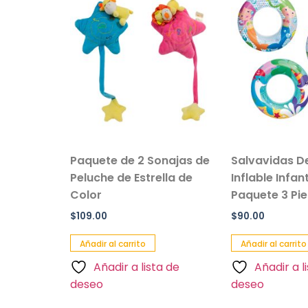
ma de
Paquete de 2 Sonajas de
Salvavidas D
Peluche de Estrella de
Inflable Infan
Color
Paquete 3 Pi
$
109.00
$
90.00
Añadir al carrito
Añadir al carrito
a de
Añadir a lista de
Añadir a l
deseo
deseo