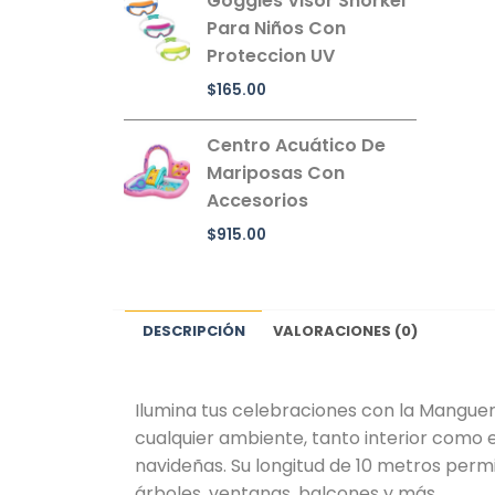
Goggles Visor Snorkel
Para Niños Con
Proteccion UV
$
165.00
Centro Acuático De
Mariposas Con
Accesorios
$
915.00
DESCRIPCIÓN
VALORACIONES (0)
Ilumina tus celebraciones con la Manguer
cualquier ambiente, tanto interior como e
navideñas. Su longitud de 10 metros perm
árboles, ventanas, balcones y más.