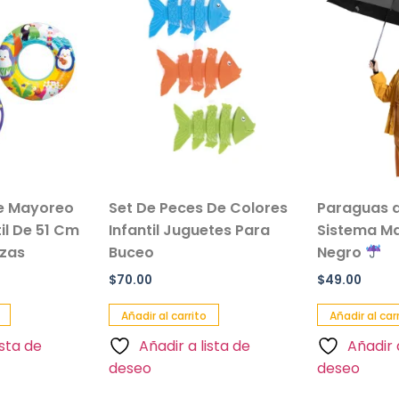
e Mayoreo
Set De Peces De Colores
Paraguas d
til De 51 Cm
Infantil Juguetes Para
Sistema Ma
ezas
Buceo
Negro
$
70.00
$
49.00
Añadir al carrito
Añadir al car
ista de
Añadir a lista de
Añadir 
deseo
deseo