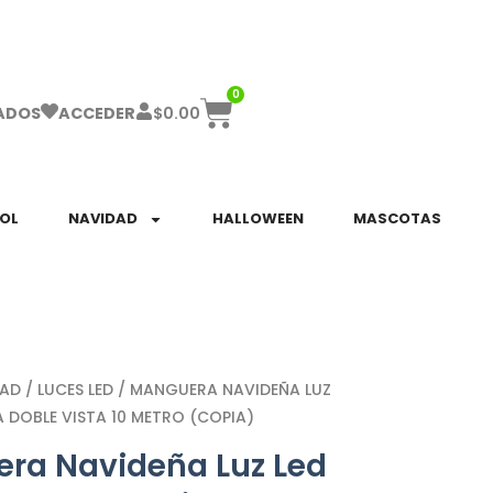
ha el ENVÍO GRATIS a partir de $999!
0
$
0.00
ADOS
ACCEDER
SOL
NAVIDAD
HALLOWEEN
MASCOTAS
DAD
/
LUCES LED
/ MANGUERA NAVIDEÑA LUZ
 DOBLE VISTA 10 METRO (COPIA)
ra Navideña Luz Led