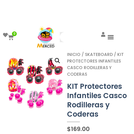
¡Aprovecha el ENVÍO GRATIS a partir de
$999!
0
INICIO
/
SKATEBOARD
/ KIT
PROTECTORES INFANTILES
CASCO RODILLERAS Y
CODERAS
KIT Protectores
Infantiles Casco
Rodilleras y
Coderas
$
169.00