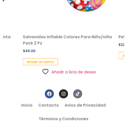
a
Salvavidas Inflable Colores Para Niño/niña
Peluche 
Pack 2 Pz
$
229.00
$
49.00
Añadir al
Añadir al carrito
Añadir a lista de deseo
Inicio
Contacto
Aviso de Privacidad
Términos y Condiciones