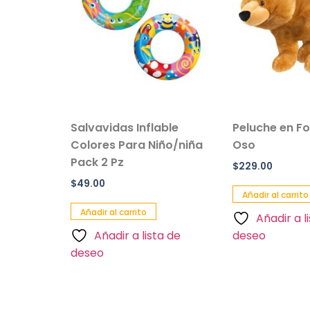
r De
Salvavidas Inflable
Peluche en F
anta
Colores Para Niño/niña
Oso
til
Pack 2 Pz
$
229.00
$
49.00
Añadir al carrito
Añadir al carrito
Añadir a l
a de
Añadir a lista de
deseo
deseo