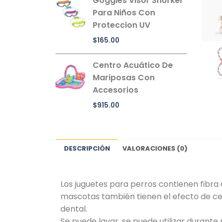
Goggles Visor Snorkel
Para Niños Con
Proteccion UV
$
165.00
Centro Acuático De
Mariposas Con
Accesorios
$
915.00
DESCRIPCIÓN
VALORACIONES (0)
Los juguetes para perros contienen fibra d
mascotas también tienen el efecto de cepi
dental.
Se puede lavar, se puede utilizar durante