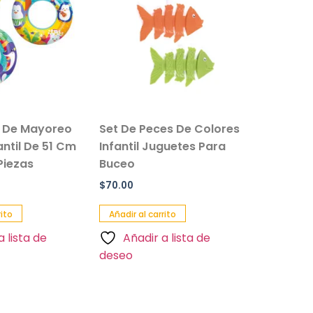
s De Mayoreo
Set De Peces De Colores
fantil De 51 Cm
Infantil Juguetes Para
Piezas
Buceo
$
70.00
rito
Añadir al carrito
a lista de
Añadir a lista de
deseo