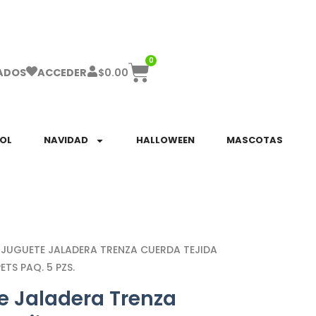
ha el ENVÍO GRATIS a partir de $999!
0
$
0.00
ADOS
ACCEDER
SOL
NAVIDAD
HALLOWEEN
MASCOTAS
 JUGUETE JALADERA TRENZA CUERDA TEJIDA
ETS PAQ. 5 PZS.
e Jaladera Trenza