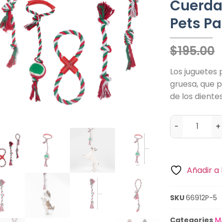
Cuerda 
Pets Pa
$
195.00
Los juguetes 
gruesa, que p
de los diente
-
+
Añadir a 
SKU
66912P-5
Categories
M