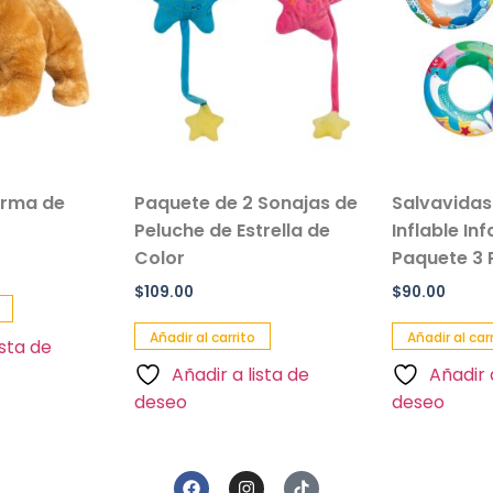
orma de
Paquete de 2 Sonajas de
Salvavida
Peluche de Estrella de
Inflable In
Color
Paquete 3 
$
109.00
$
90.00
Añadir al carrito
Añadir al car
ista de
Añadir a lista de
Añadir 
deseo
deseo