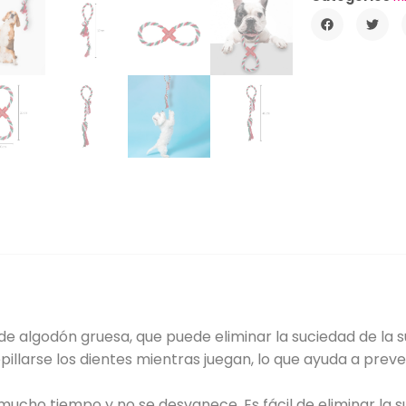
e algodón gruesa, que puede eliminar la suciedad de la su
llarse los dientes mientras juegan, lo que ayuda a preven
 mucho tiempo y no se desvanece. Es fácil de eliminar la s