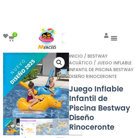
¡Aprovecha el ENVÍO GRATIS a partir de
$999!
0
INICIO
/
BESTWAY
ACUÁTICO
/ JUEGO INFLABLE
INFANTIL DE PISCINA BESTWAY
DISEÑO RINOCERONTE
Juego Inflable
Infantil de
Piscina Bestway
Diseño
Rinoceronte