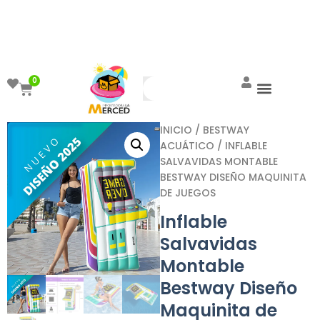
¡Aprovecha el ENVÍO GRATIS a partir de
$999!
0
INICIO
/
BESTWAY
ACUÁTICO
/ INFLABLE
SALVAVIDAS MONTABLE
BESTWAY DISEÑO MAQUINITA
DE JUEGOS
Inflable
Salvavidas
Montable
Bestway Diseño
Maquinita de