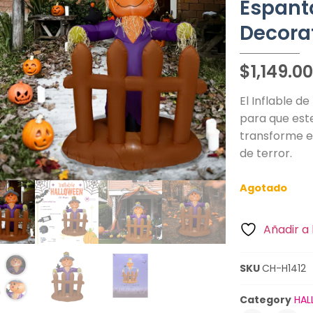
Espant
Decora
$
1,149.0
El Inflable d
para que este
transforme e
de terror.
Agotado
Añadir a 
SKU
CH-H1412
Category
HAL