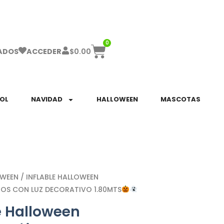
ha el ENVÍO GRATIS a partir de $999!
0
$
0.00
ADOS
ACCEDER
SOL
NAVIDAD
HALLOWEEN
MASCOTAS
OWEEN
/ INFLABLE HALLOWEEN
OS CON LUZ DECORATIVO 1.80MTS
e Halloween