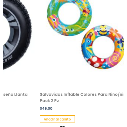
Llanta
Salvavidas Inflable Colores Para Niño/niña
Pel
Pack 2 Pz
$
22
$
49.00
Añ
Añadir al carrito