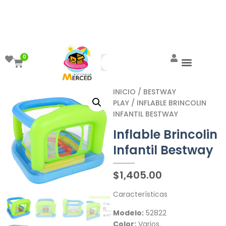
¡Aprovecha el ENVÍO GRATIS a partir de
$999!
0
INICIO
/
BESTWAY
PLAY
/ INFLABLE BRINCOLIN
INFANTIL BESTWAY
Inflable Brincolin
Infantil Bestway
$
1,405.00
Características
Modelo:
52822
Color:
Varios.