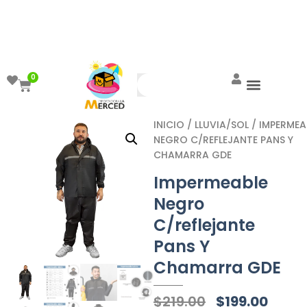
¡Aprovecha el ENVÍO GRATIS a partir de
$999!
0
INICIO
/
LLUVIA/SOL
/ IMPERMEA
NEGRO C/REFLEJANTE PANS Y
CHAMARRA GDE
Impermeable
Negro
C/reflejante
Pans Y
Chamarra GDE
$
219.00
$
199.00