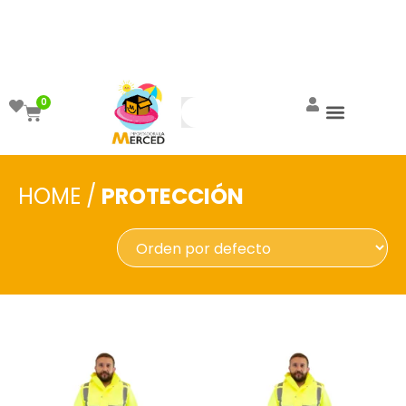
¡Aprovecha el ENVÍO GRATIS a partir de
$999!
0
HOME
/
PROTECCIÓN