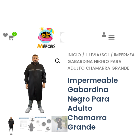
¡Aprovecha el ENVÍO GRATIS a partir de
$999!
0
INICIO
/
LLUVIA/SOL
/ IMPERMEA
GABARDINA NEGRO PARA
ADULTO CHAMARRA GRANDE
Impermeable
Gabardina
Negro Para
Adulto
Chamarra
Grande