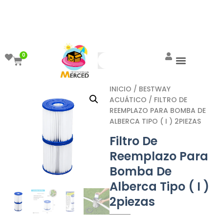
¡Aprovecha el ENVÍO GRATIS a partir de
$999!
0
INICIO
/
BESTWAY
ACUÁTICO
/ FILTRO DE
REEMPLAZO PARA BOMBA DE
ALBERCA TIPO ( I ) 2PIEZAS
Filtro De
Reemplazo Para
Bomba De
Alberca Tipo ( I )
2piezas