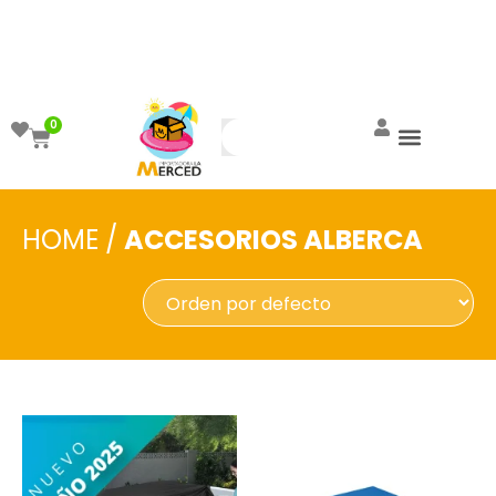
¡Aprovecha el ENVÍO GRATIS a partir de
$999!
0
HOME
/
ACCESORIOS ALBERCA