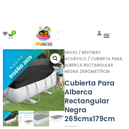
¡Aprovecha el ENVÍO GRATIS a partir de
$999!
0
INICIO
/
BESTWAY
ACUÁTICO
/ CUBIERTA PARA
ALBERCA RECTANGULAR
NEGRA 269CMX179CM
Cubierta Para
Alberca
Rectangular
Negra
269cmx179cm