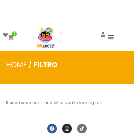
¡Aprovecha el ENVÍO GRATIS a partir de
$999!
0
HOME
/
FILTRO
It seems we can’t find what you’re looking for.