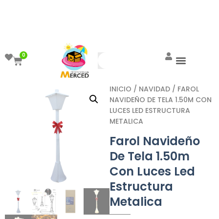
¡Aprovecha el ENVÍO GRATIS a partir de
$999!
0
INICIO
/
NAVIDAD
/ FAROL
NAVIDEÑO DE TELA 1.50M CON
LUCES LED ESTRUCTURA
METALICA
Farol Navideño
De Tela 1.50m
Con Luces Led
Estructura
Metalica